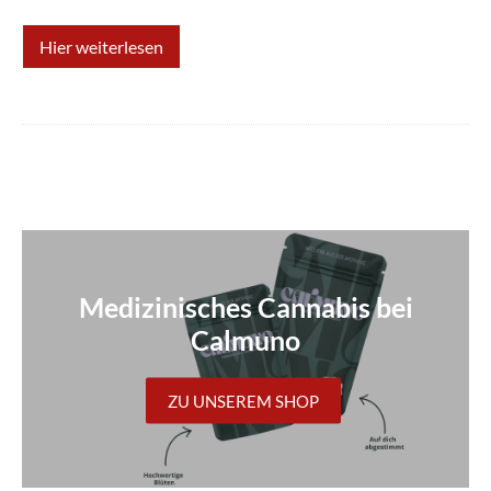
Hier weiterlesen
Medizinisches Cannabis bei
Calmuno
ZU UNSEREM SHOP